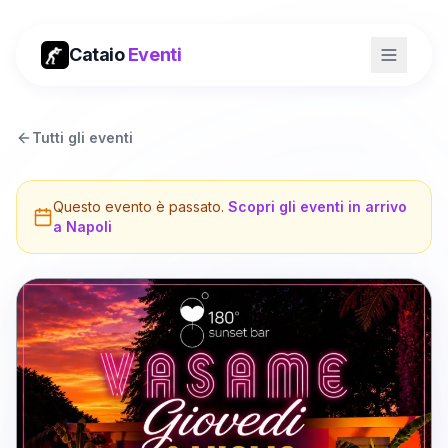
Cataio
Eventi
Tutti gli eventi
Questo evento è passato.
Scopri gli eventi in arrivo
a
Napoli