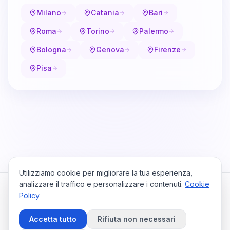
Milano
Catania
Bari
Roma
Torino
Palermo
Bologna
Genova
Firenze
Pisa
Utilizziamo cookie per migliorare la tua esperienza,
analizzare il traffico e personalizzare i contenuti.
Cookie
Policy
Cataio
Home
Viaggi
Privacy Policy
Cookie Policy
Contattaci
Accetta tutto
Rifiuta non necessari
Preferenze Cookie