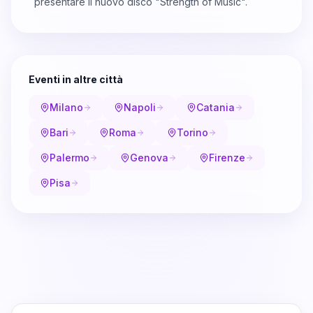
presentare il nuovo disco "Strength of Music".
Eventi in altre città
Milano
Napoli
Catania
Bari
Roma
Torino
Palermo
Genova
Firenze
Pisa