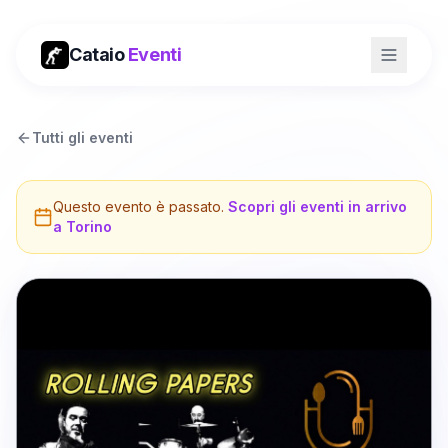
Cataio
Eventi
Tutti gli eventi
Questo evento è passato.
Scopri gli eventi in arrivo
a
Torino