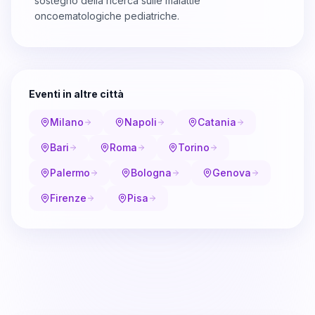
sostegno della ricerca sulle malattie
oncoematologiche pediatriche.
Eventi in altre città
Milano
Napoli
Catania
Bari
Roma
Torino
Palermo
Bologna
Genova
Firenze
Pisa