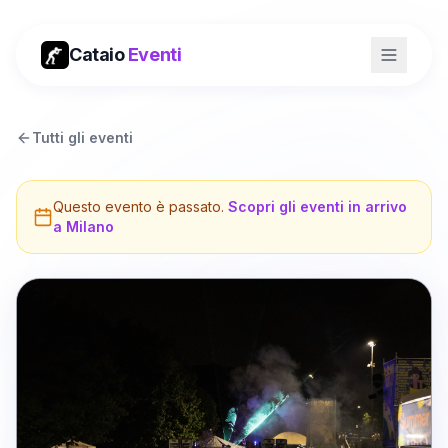
Cataio
Eventi
Tutti gli eventi
Questo evento è passato.
Scopri gli eventi in arrivo
a
Milano