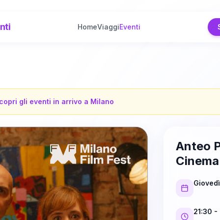
nti
Home
Viaggi
Eventi
copri gli eventi in arrivo a
Milano
Anteo P
Cinema 
Gioved
21:30
- 