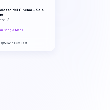
alazzo del Cinema - Sala
nt
zzo, 8
su Google Maps
a
@
Milano Film Fest