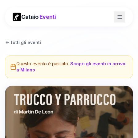
Cataio
Eventi
Tutti gli eventi
Questo evento è passato.
Scopri gli eventi in arrivo
a
Milano