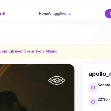
nti
Home
Viaggi
Eventi
copri gli eventi in arrivo a
Milano
apollo_
Sabato
22:30
-