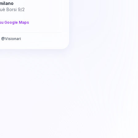
milano
uè Borsi 9/2
su Google Maps
a
@
Visionari