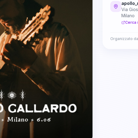
apollo_
Via Gios
Milano
Cerca 
Organizzato d