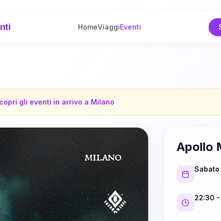
nti
Home
Viaggi
Eventi
copri gli eventi in arrivo a
Milano
Apollo 
Sabato
22:30
-