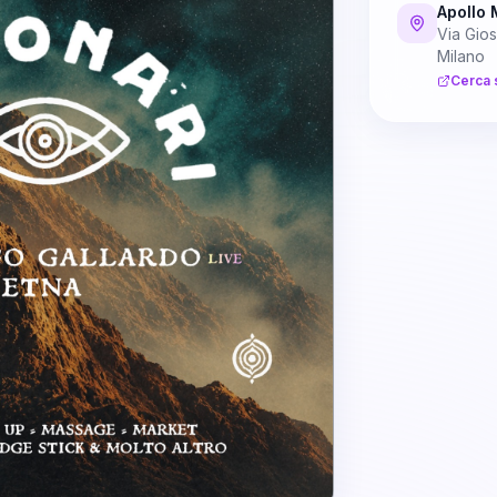
Apollo 
Via Gios
Milano
Cerca 