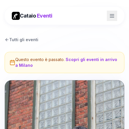
Cataio
Eventi
Tutti gli eventi
Questo evento è passato.
Scopri gli eventi in arrivo
a
Milano