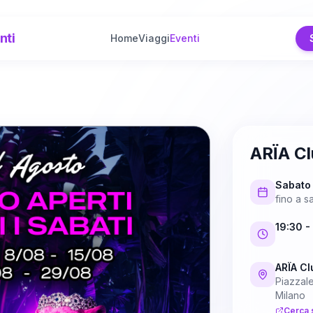
nti
Home
Viaggi
Eventi
ARÏA C
Sabato
fino a
s
19:30
-
ARÏA Cl
Piazzale
Milano
Cerca 