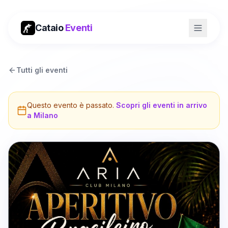
Cataio
Eventi
Tutti gli eventi
Questo evento è passato.
Scopri gli eventi in arrivo
a
Milano