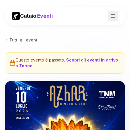
Cataio
Eventi
Tutti gli eventi
Questo evento è passato.
Scopri gli eventi in arrivo
a
Torino