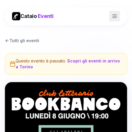
Cataio
Eventi
Tutti gli eventi
Questo evento è passato.
Scopri gli eventi in arrivo
a
Torino