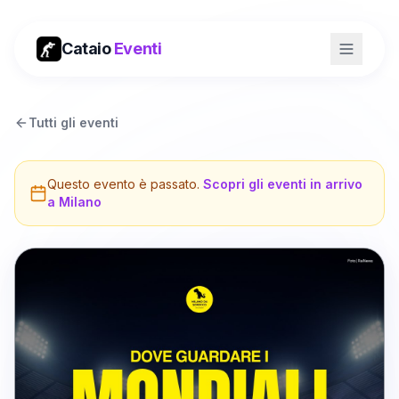
Cataio
Eventi
Tutti gli eventi
Questo evento è passato.
Scopri gli eventi in arrivo
a
Milano