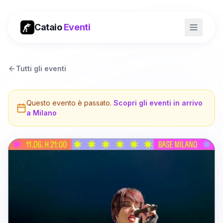
Cataio
Eventi
Tutti gli eventi
Questo evento è passato.
Scopri gli eventi in arrivo
a
Milano