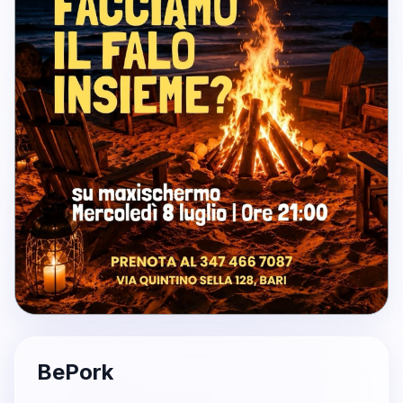
BePork