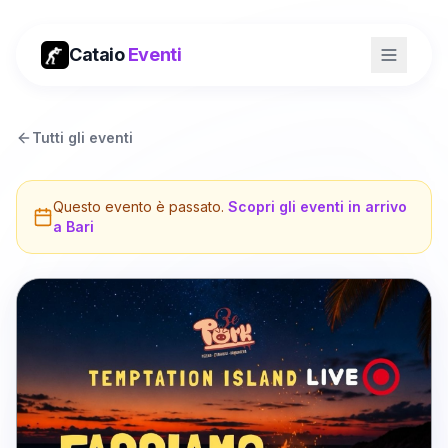
Cataio
Eventi
Tutti gli eventi
Questo evento è passato.
Scopri gli eventi in arrivo
a
Bari