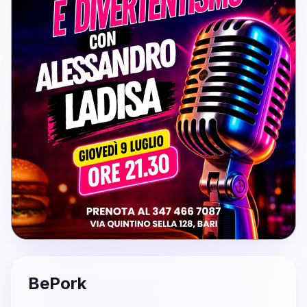
BePork