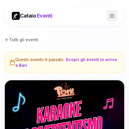
Cataio
Eventi
Tutti gli eventi
Questo evento è passato.
Scopri gli eventi in arrivo
a
Bari