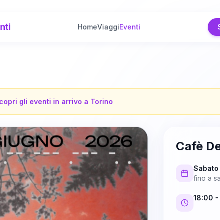
nti
Home
Viaggi
Eventi
copri gli eventi in arrivo a
Torino
Cafè De
Sabato 
fino a
s
18:00
-