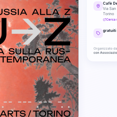
Cafè De
Via San
Torino
Cerca 
gratuiti
Organizzato d
con Associazio