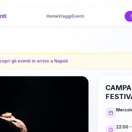
nti
Home
Viaggi
Eventi
copri gli eventi in arrivo a
Napoli
CAMPA
FESTIV
Mercole
22:00
-