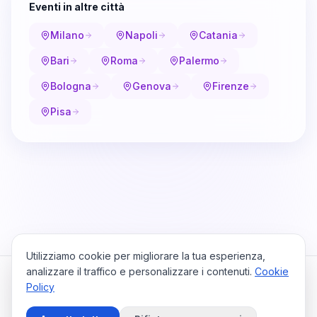
Eventi in altre città
Milano
Napoli
Catania
Bari
Roma
Palermo
Bologna
Genova
Firenze
Pisa
Utilizziamo cookie per migliorare la tua esperienza,
analizzare il traffico e personalizzare i contenuti.
Cookie
Policy
Cataio
Home
Viaggi
Privacy Policy
Cookie Policy
Contattaci