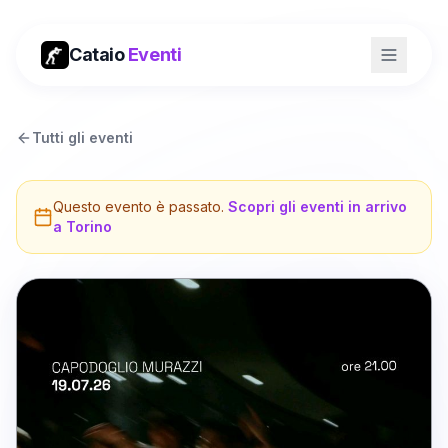
Cataio
Eventi
Tutti gli eventi
Questo evento è passato.
Scopri gli eventi in arrivo
a
Torino