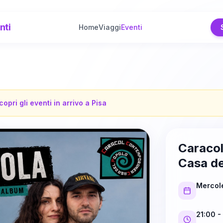
nti
Home
Viaggi
Eventi
copri gli eventi in arrivo a
Pisa
Caraco
Casa de
Mercole
21:00
-