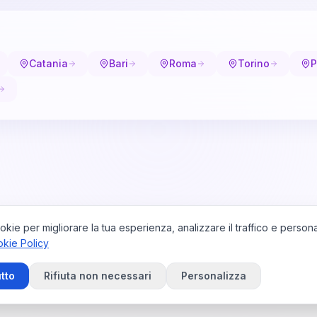
Catania
Bari
Roma
Torino
P
okie per migliorare la tua esperienza, analizzare il traffico e persona
kie Policy
tto
Rifiuta non necessari
Personalizza
ivacy Policy
Cookie Policy
Contattaci
Preferenze Cookie