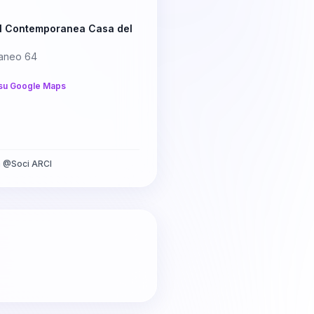
l Contemporanea Casa del
taneo 64
su Google Maps
a
@
Soci ARCI