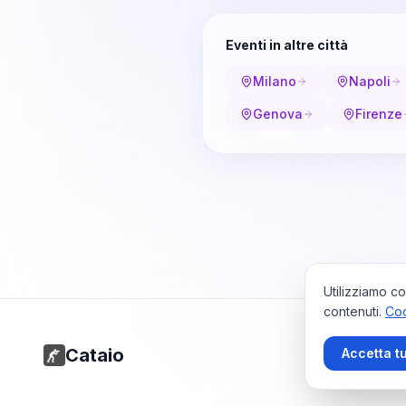
Eventi in altre città
Milano
Napoli
Genova
Firenze
Utilizziamo co
contenuti.
Coo
Cataio
Accetta tu
Home
Viaggi
Pr