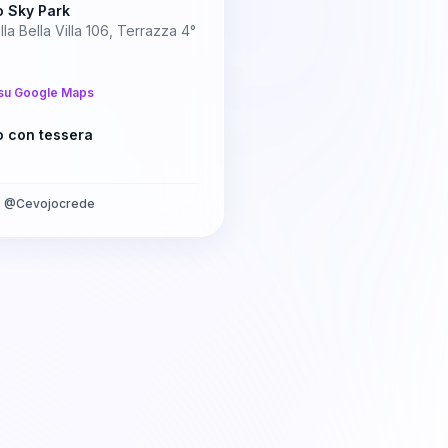
o Sky Park
lla Bella Villa 106, Terrazza 4°
su Google Maps
o con tessera
a
@
Cevojocrede