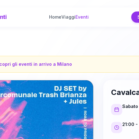
nti
Home
Viaggi
Eventi
copri gli eventi in arrivo a
Milano
Cavalca
Sabato
21:00
-