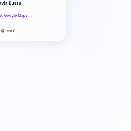
avia Bussa
su Google Maps
a
@
Lato B