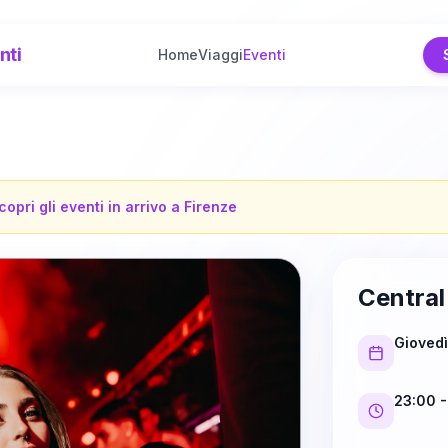
nti
Home
Viaggi
Eventi
copri gli eventi in arrivo a
Firenze
Central
Giovedì
23:00
-