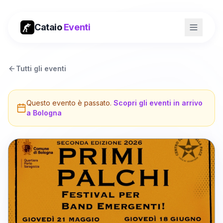
Cataio
Eventi
Tutti gli eventi
Questo evento è passato.
Scopri gli eventi in arrivo
a
Bologna