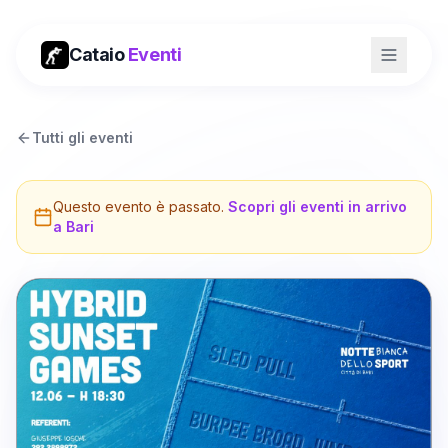
Cataio
Eventi
Tutti gli eventi
Questo evento è passato.
Scopri gli eventi in arrivo
a
Bari