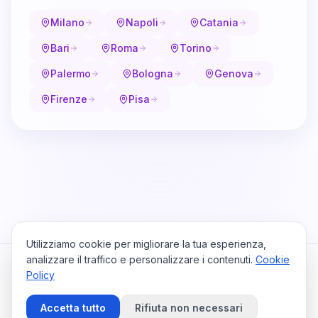
Milano
Napoli
Catania
Bari
Roma
Torino
Palermo
Bologna
Genova
Firenze
Pisa
Utilizziamo cookie per migliorare la tua esperienza,
analizzare il traffico e personalizzare i contenuti.
Cookie
Policy
Cataio
Home
Viaggi
Privacy Policy
Cookie Policy
Contattaci
Accetta tutto
Rifiuta non necessari