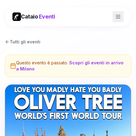
Cataio
Eventi
Tutti gli eventi
Questo evento è passato.
Scopri gli eventi in arrivo
a
Milano