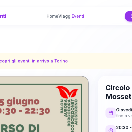
nti
Home
Viaggi
Eventi
copri gli eventi in arrivo a
Torino
Circolo
Mosset
Gioved
fino a
v
20:30
-