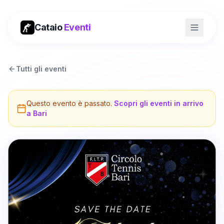
Cataio
Eventi
Tutti gli eventi
Questo evento è passato.
Scopri gli eventi in arrivo
a
Bari