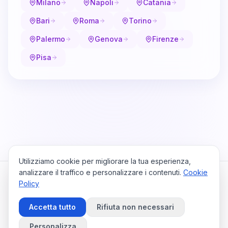
Milano
Napoli
Catania
Bari
Roma
Torino
Palermo
Genova
Firenze
Pisa
Utilizziamo cookie per migliorare la tua esperienza,
analizzare il traffico e personalizzare i contenuti.
Cookie
Policy
Cataio
Home
Viaggi
Privacy Policy
Cookie Policy
Contattaci
Accetta tutto
Rifiuta non necessari
Preferenze Cookie
©
2026
Cataio. Tutti i diritti riservati.
Personalizza