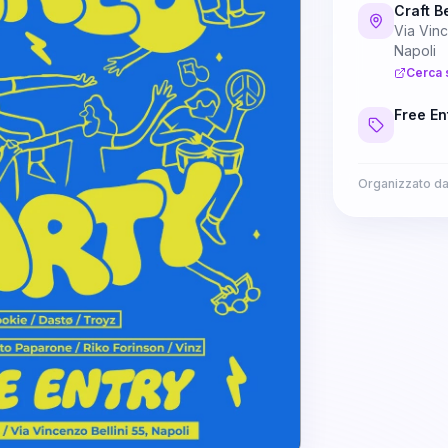
Craft Be
Via Vinc
Napoli
Cerca 
Free En
Organizzato d