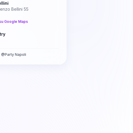
llini
enzo Bellini 55
su Google Maps
try
a
@
Party Napoli