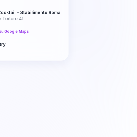
ocktail – Stabilimento Roma
e Tortore 41
su Google Maps
try