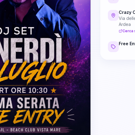
Crazy C
Via dell
Ardea
Cerca 
Free En