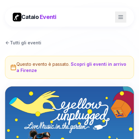
Cataio
Eventi
Tutti gli eventi
Questo evento è passato.
Scopri gli eventi in arrivo
a
Firenze