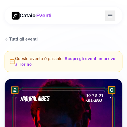
Cataio
Eventi
Tutti gli eventi
Questo evento è passato.
Scopri gli eventi in arrivo
a
Torino