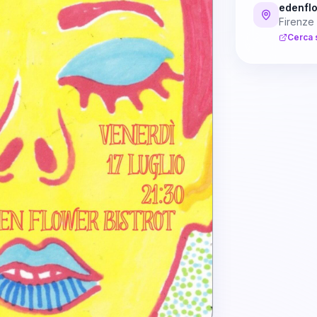
edenflo
Firenze
Cerca 