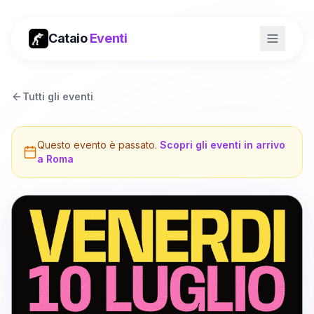
Cataio
Eventi
Tutti gli eventi
Questo evento è passato.
Scopri gli eventi in arrivo
a
Roma