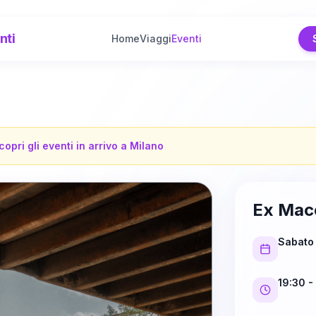
nti
Home
Viaggi
Eventi
copri gli eventi in arrivo a
Milano
Ex Mace
Sabato 
19:30
-