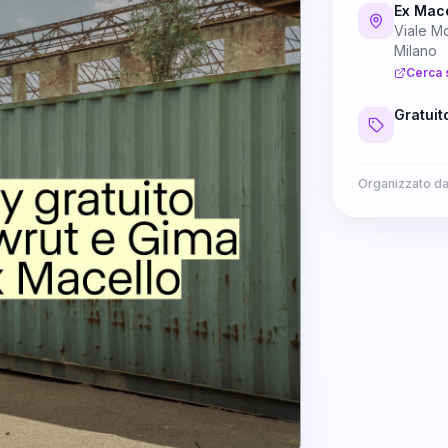
Ex Mace
Viale Mo
Milano
Cerca 
Gratuit
Organizzato d