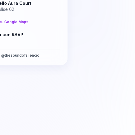
llo Aura Court
lise 62
su Google Maps
o con RSVP
a
@
thesoundofsilencio