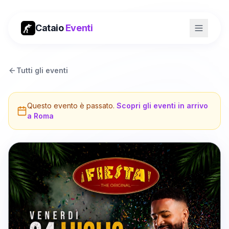
Cataio
Eventi
Tutti gli eventi
Questo evento è passato.
Scopri gli eventi in arrivo
a
Roma