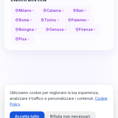
Milano
Catania
Bari
Roma
Torino
Palermo
Bologna
Genova
Firenze
Pisa
Utilizziamo cookie per migliorare la tua esperienza,
analizzare il traffico e personalizzare i contenuti.
Cookie
Policy
Cataio
Home
Viaggi
Privacy Policy
Cookie Policy
Contattaci
Accetta tutto
Rifiuta non necessari