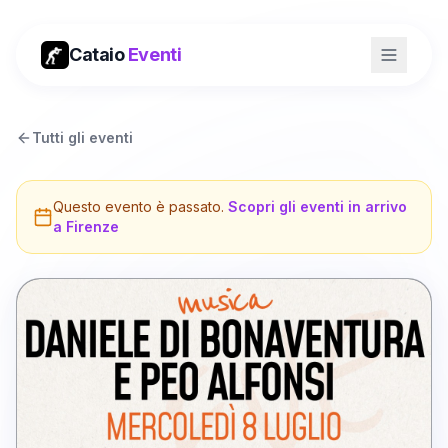
Cataio
Eventi
Tutti gli eventi
Questo evento è passato.
Scopri gli eventi in arrivo
a
Firenze