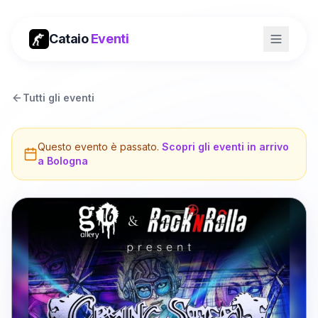
Cataio
Eventi
Tutti gli eventi
Questo evento è passato.
Scopri gli eventi in arrivo
a
Bologna