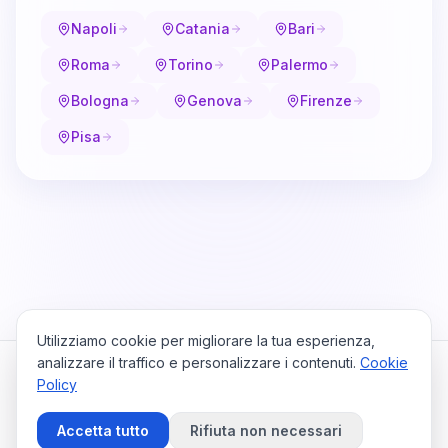
Napoli
Catania
Bari
Roma
Torino
Palermo
Bologna
Genova
Firenze
Pisa
Utilizziamo cookie per migliorare la tua esperienza,
analizzare il traffico e personalizzare i contenuti.
Cookie
Policy
Cataio
Home
Viaggi
Privacy Policy
Cookie Policy
Contattaci
Accetta tutto
Rifiuta non necessari
Preferenze Cookie