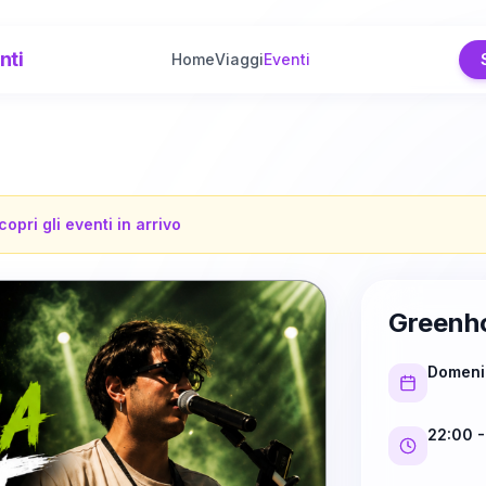
nti
Home
Viaggi
Eventi
copri gli eventi in arrivo
Greenh
Domeni
22:00
-