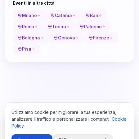
Eventi in altre città
Milano
Catania
Bari
Roma
Torino
Palermo
Bologna
Genova
Firenze
Pisa
Utilizziamo cookie per migliorare la tua esperienza,
analizzare il traffico e personalizzare i contenuti.
Cookie
Policy
Cataio
Home
Viaggi
Privacy Policy
Cookie Policy
Contattaci