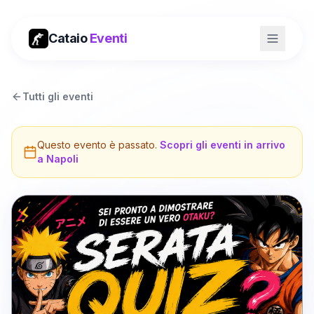
Cataio
Eventi
Tutti gli eventi
Questo evento è passato.
Scopri gli eventi in arrivo
a
Napoli