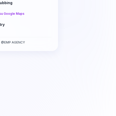
lubbing
su Google Maps
try
a
@
EMP AGENCY