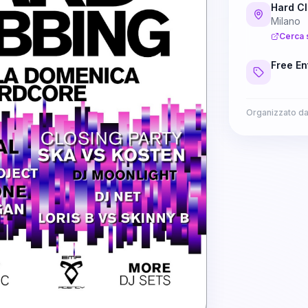
Hard C
Milano
Cerca 
Free En
Organizzato d