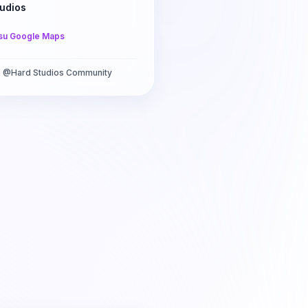
udios
su Google Maps
a
@
Hard Studios Community