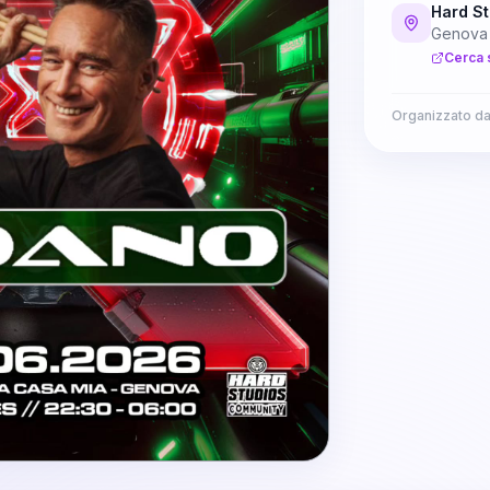
Hard St
Genova
Cerca 
Organizzato d