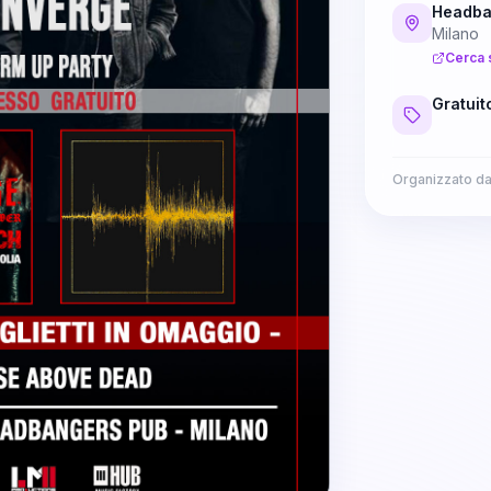
Headba
Milano
Cerca 
Gratuit
Organizzato d