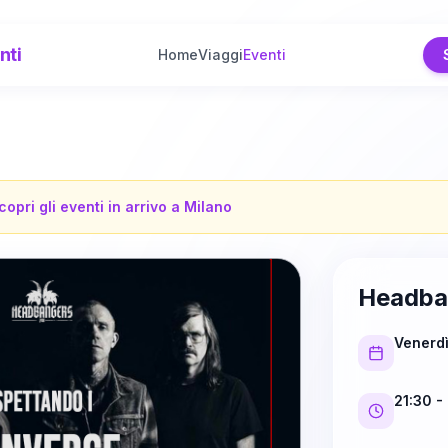
nti
Home
Viaggi
Eventi
copri gli eventi in arrivo a
Milano
Headba
Venerd
21:30
-