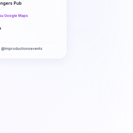
ngers Pub
su Google Maps
o
a
@
lmproductionsevents