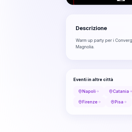
Descrizione
Warm up party per i Converge c
Magnolia.
Eventi in altre città
Napoli
Catania
Firenze
Pisa